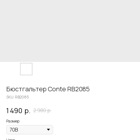
Бюстгальтер Conte RB2085
SKU:
RB2085
1 490
р.
2 980
р.
Размер