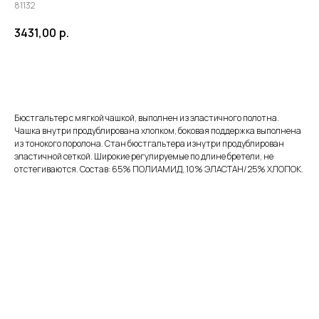
81132
3431,00
р.
ЗАКАЗАТЬ
Бюстгальтер с мягкой чашкой, выполнен из эластичного полотна.
Чашка внутри продублирована хлопком, боковая поддержка выполнена
из тонокого поролона. Стан бюстгальтера изнутри продублирован
эластичной сеткой. Широкие регулируемые по длине бретели, не
отстегиваются. Состав: 65% ПОЛИАМИД, 10% ЭЛАСТАН/ 25% ХЛОПОК.